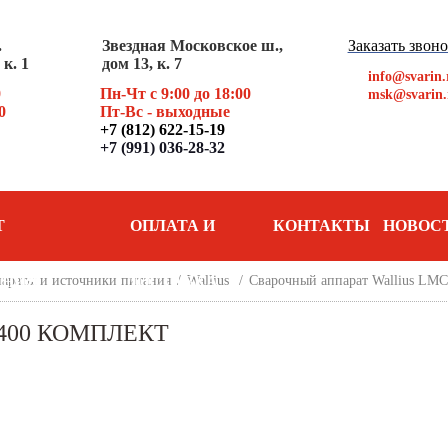
.
Звездная Московское ш.,
Заказать звон
к. 1
дом 13, к. 7
info@svarin.
0
Пн-Чт с 9:00 до 18:00
msk@svarin.
0
Пт
-Вс - выходные
+7 (812) 622-15-19
+7 (991) 036-28-32
Т
ОПЛАТА И
КОНТАКТЫ
НОВОС
АНИЯ
араты и источники питания
ДОСТАВКА
/
Wallius
/
Сварочный аппарат Wallius LMC
400 КОМПЛЕКТ