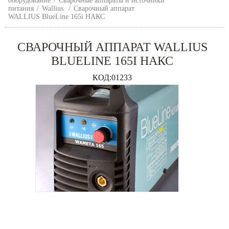
оборудование
/
Сварочные аппараты и источники
питания
/
Wallius
/
Сварочный аппарат
WALLIUS BlueLine 165i НАКС
СВАРОЧНЫЙ АППАРАТ WALLIUS
BLUELINE 165I НАКС
КОД:
01233