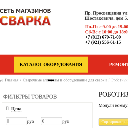
Пр. Просвещения ул
Шостаковича, дом 5, 
Пн-Пт с 9-00 до 19-0
Сб-Вс с 10:00 до 18:0
+7 (812) 679-71-00
+7 (921) 556-61-15
КАТАЛОГ ОБОРУДОВАНИЯ
РЕМОН
Главная
/
Сварочные аппараты и оборудование для сварки
ОБОРУДОВ
/
Роботизи
уб
РОБОТИ
ФИЛЬТРЫ ТОВАРОВ
Модули комму
Цена
руб –
руб
Сортировать п