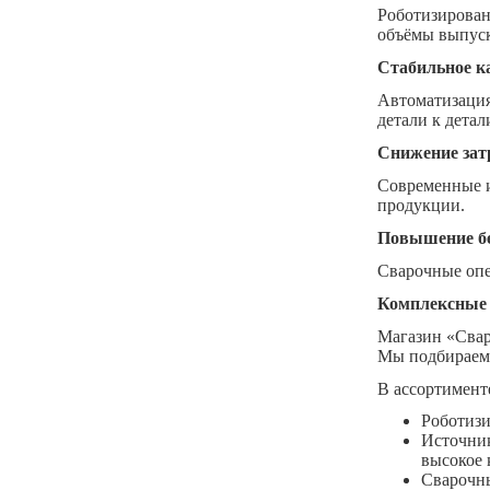
Роботизирован
объёмы выпуск
Стабильное к
Автоматизация
детали к детал
Снижение зат
Современные и
продукции.
Повышение бе
Сварочные опе
Комплексные 
Магазин «Свар
Мы подбираем р
В ассортимент
Роботиз
Источник
высокое 
Сварочны