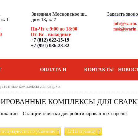
.
Звездная Московское ш.,
Заказать звон
к. 1
дом 13, к. 7
info@svarin.
0
Пн-Чт с 9:00 до 18:00
msk@svarin.
0
Пт
-Вс - выходные
+7 (812) 622-15-19
+7 (991) 036-28-32
Т
ОПЛАТА И
КОНТАКТЫ
НОВОС
АНИЯ
рованные комплексы для сварки
ДОСТАВКА
ЗИРОВАННЫЕ КОМПЛЕКСЫ ДЛЯ СВАРК
никации
Станции очистки для роботизированных горелок
о популярности: по убыванию
12 На страницу