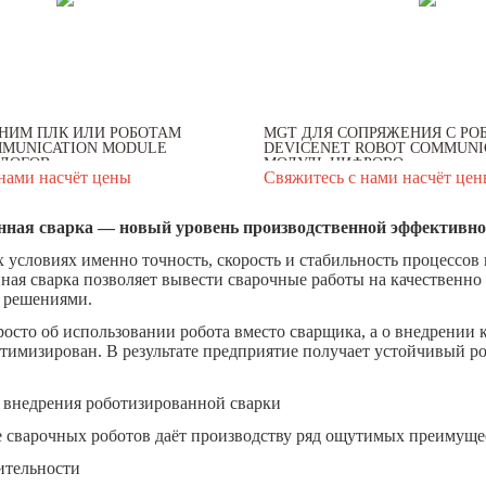
НИМ ПЛК ИЛИ РОБОТАМ
MGT ДЛЯ СОПРЯЖЕНИЯ С РО
MUNICATION MODULE
DEVICENET ROBOT COMMUNI
ОГОВ...
МОДУЛЬ ЦИФРОВО...
нами насчёт цены
Свяжитесь с нами насчёт це
нная сварка — новый уровень производственной эффективно
 условиях именно точность, скорость и стабильность процессов
ная сварка позволяет вывести сварочные работы на качественно
 решениями.
росто об использовании робота вместо сварщика, а о внедрении 
птимизирован. В результате предприятие получает устойчивый ро
внедрения роботизированной сварки
 сварочных роботов даёт производству ряд ощутимых преимуще
ительности