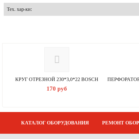
Тех. хар-ки:
ПИЛА ТОРЦОВОЧНАЯ (СТУСЛО) HITACHI C10FCE2 1520 ВТ
КРУГ ОТРЕЗНОЙ 230*3,0*22 BOSCH
170
руб
р
е
д
ы
д
у
щ
а
КАТАЛОГ ОБОРУДОВАНИЯ
РЕМОНТ ОБО
я