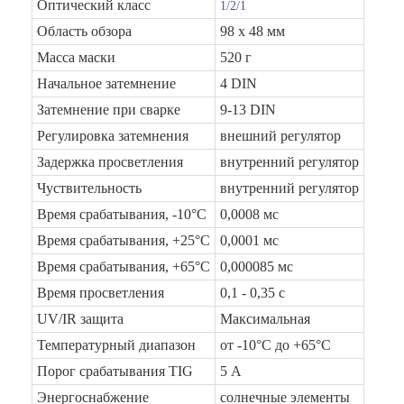
Оптический класс
1/2/1
Область обзора
98 x 48 мм
Масса маски
520 г
Начальное затемнение
4 DIN
Затемнение при сварке
9-13 DIN
Регулировка затемнения
внешний регулятор
Задержка просветления
внутренний регулятор
Чуствительность
внутренний регулятор
Время срабатывания, -10°C
0,0008 мс
Время срабатывания, +25°C
0,0001 мс
Время срабатывания, +65°C
0,000085 мс
Время просветления
0,1 - 0,35 с
UV/IR защита
Максимальная
Температурный диапазон
от -10°С до +65°C
Порог срабатывания TIG
5 А
Энергоснабжение
cолнечные элементы