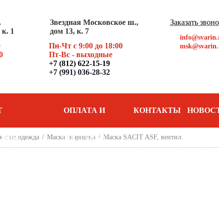
.
Звездная Московское ш.,
Заказать звон
к. 1
дом 13, к. 7
info@svarin.
0
Пн-Чт с 9:00 до 18:00
msk@svarin.
0
Пт
-Вс - выходные
+7 (812) 622-15-19
+7 (991) 036-28-32
Т
ОПЛАТА И
КОНТАКТЫ
НОВОС
АНИЯ
я спецодежда
/
Маска сварщика
ДОСТАВКА
/
Маска SACIT ASF, вентил.