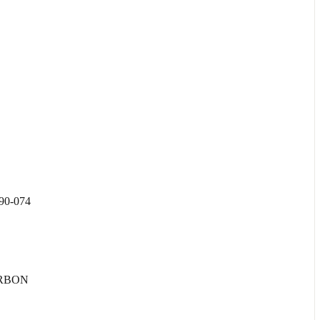
0-074
ARBON