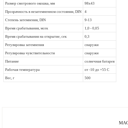
Размер смотрового окошка, мм
98x43
Прозрачность в незатемненном состоянии, DIN
4
Степень затемнения, DIN
9-13
Время срабатывания, мсек
1,0 - 0,05
Время срабатывания на открытие, сек
0,3
Регулировка затемнения
снаружи
Регулировка чувствительности
снаружи
Питание
солнечная батарея
Рабочая температура
от -10 до +55 С
Вес, г
500
МАС