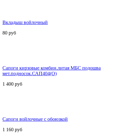
Вкладыш войлочный
80
руб
Сапоги кирзовые комбин.литая МБС подошва
мет.подносок.САП404(О)
1 400
руб
Сапоги войлочные с обоюзкой
1 160
руб