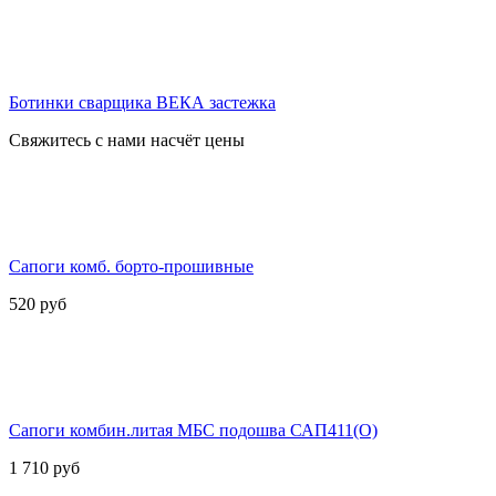
Ботинки сварщика ВЕКА застежка
Свяжитесь с нами насчёт цены
Сапоги комб. борто-прошивные
520
руб
Сапоги комбин.литая МБС подошва САП411(О)
1 710
руб