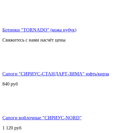
Ботинки "TORNADO" (кожа нубук)
Свяжитесь с нами насчёт цены
Сапоги "СИРИУС-СТАНДАРТ-ЗИМА" юфть/кирза
840
руб
Сапоги войлочные "СИРИУС-NORD"
1 120
руб