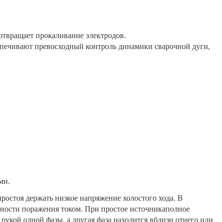
дотвращает прокаливание электродов.
печивают превосходный контроль динамики сварочной дуги,
ми.
остоя держать низкое напряжение холостого хода. В
асности поражения током. При простое источникаполное
 рукой одной фазы, а другая фаза находится вблизи отнего или