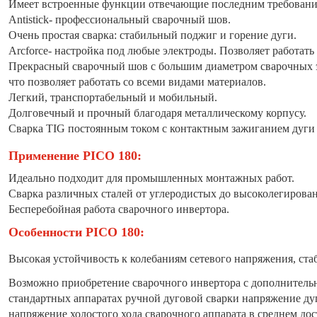
Имеет встроенные функции отвечающие последним требования
Antistick- профессиональный сварочный шов.
Очень простая сварка: стабильный поджиг и горение дуги.
Arcforce- настройка под любые электроды. Позволяет работат
Прекрасный сварочный шов с большим диаметром сварочных э
что позволяет работать со всеми видами материалов.
Легкий, транспортабельный и мобильный.
Долговечный и прочный благодаря металлическому корпусу.
Сварка TIG постоянным током с контактным зажиганием дуги (L
Применение PICO 180:
Идеально подходит для промышленных монтажных работ.
Сварка различных сталей от углеродистых до высоколегирова
Бесперебойная работа сварочного инвертора.
Особенности PICO 180:
Высокая устойчивость к колебаниям сетевого напряжения, ста
Возможно приобретение сварочного инвертора с дополнительн
стандартных аппаратах ручной дуговой сварки напряжение дуг
напряжение холостого хода сварочного аппарата в среднем дост