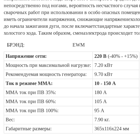
непосредственно под ногами, вероятность несчастного случая
сварочных работ при использовании в особо опасных помещен
иметь ограничители напряжения, снижающие напряжениехолост
до начала зажигания дуги, после включаетстандартные характе
холостого хода. Таким образом, сменаэлектрода происходит т
БРЭНД:
EWM
Напряжение сети:
220 В
(-40% - +15%)
Мощность при максимальной нагрузке:
7.20 кВт
Рекомендуемая мощность генератора:
9.70 кВт
Ток в режиме ММА:
10 - 150 А
ММА ток при ПВ 35%:
180 А
ММА ток при ПВ 60%:
105 А
ММА ток при ПВ 100%:
95 А
Вес:
7.90 кг.
Габаритные размеры:
365x116x224 мм