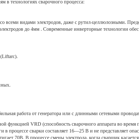
м в технологиях сварочного процесса:
ь со всеми видами электродов, даже с рутил-целлюлозными. Пре
лектродов до 4мм . Современные инверторные технологии обес
iftarc).
нных.
бильная работа от генератора или с длинными сетевыми провода
ой функцией VRD (способность сварочного аппарата во время пр
и в процессе сварки составляет 16—25 В и не представляет оп
игает 70В. В процессе смены электрода, когда сварщик касается