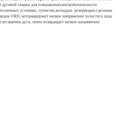
ой дуговой сварки для повышенияэлектробезопасности
есненных условиях, туннелях,колодцах, резервуарах) должны
нкция VRD, котораядержит низкое напряжение холостого хода
ослегашения дуги, опять возвращает низкое напряжение