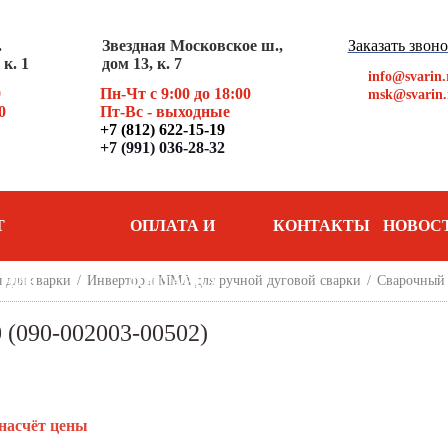
.
Звездная Московское ш.,
Заказать звон
к. 1
дом 13, к. 7
info@svarin.
0
Пн-Чт с 9:00 до 18:00
msk@svarin.
0
Пт
-Вс - выходные
+7 (812) 622-15-19
+7 (991) 036-28-32
Т
ОПЛАТА И
КОНТАКТЫ
НОВОС
АНИЯ
 для сварки
/
Инверторы MMA для ручной дуговой сварки
ДОСТАВКА
/
Сварочный 
090-002003-00502)
насчёт цены