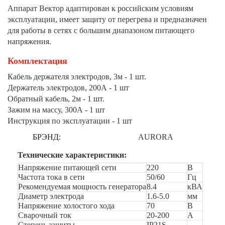
Аппарат Вектор адаптирован к российским условиям
эксплуатации, имеет защиту от перегрева и предназначен
для работы в сетях с большим диапазоном питающего
напряжения.
Комплектация
Кабель держателя электродов, 3м - 1 шт.
Держатель электродов, 200А - 1 шт
Обратный кабель, 2м - 1 шт.
Зажим на массу, 300А - 1 шт
Инструкция по эксплуатации - 1 шт
БРЭНД:
AURORA
Технические характеристики:
Напряжение питающей сети
220
В
Частота тока в сети
50/60
Гц
Рекомендуемая мощность генератора
8.4
кВА
Диаметр электрода
1.6-5.0
мм
Напряжение холостого хода
70
В
Сварочный ток
20-200
А
Степень защиты
IP21S