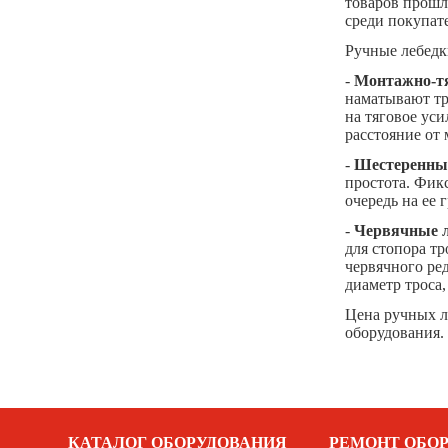
товаров прошл
среди покупат
Ручные лебедк
-
Монтажно-т
наматывают тро
на тяговое уси
расстояние от 
-
Шестеренные
простота. Фик
очередь на ее 
-
Червячные л
для стопора т
червячного ред
диаметр троса,
Цена ручных л
оборудования.
КАТАЛОГ ОБОРУДОВАНИЯ
РЕМОНТ ОБО