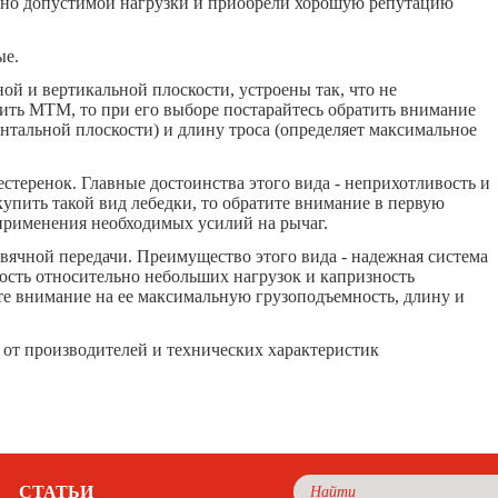
льно допустимой нагрузки и приобрели хорошую репутацию
ые.
ной и вертикальной плоскости, устроены так, что не
упить МТМ, то при его выборе постарайтесь обратить внимание
онтальной плоскости) и длину троса (определяет максимальное
стеренок. Главные достоинства этого вида - неприхотливость и
упить такой вид лебедки, то обратите внимание в первую
ы применения необходимых усилий на рычаг.
вячной передачи. Преимущество этого вида - надежная система
ость относительно небольших нагрузок и капризность
ите внимание на ее максимальную грузоподъемность, длину и
 от производителей и технических характеристик
СТАТЬИ