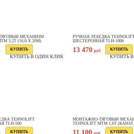
ТЯГОВЫЙ МЕХАНИЗМ
РУЧНАЯ ЛЕБЕДКА TEHNOLIF
М 3,2Т (16,0 Х 20М)
ШЕСТЕРЕННАЯ TLH-1000
13 470
б
руб
КУПИТЬ В ОДИН КЛИК
КУПИТЬ В
ЕДКА TEHNOLIFT
МОНТАЖНО-ТЯГОВЫЙ МЕХА
Я TLH-500
TEHNOLIFT МТМ 1,6Т (КАНАТ 1
11 100
б
руб