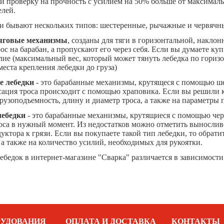
и проверку на прочность с усилием на 50% больше от максима
елей.
и бывают нескольких типов: шестеренные, рычажные и червячн
яговые механизмы
, созданы для тяги в горизонтальной, наклон
с на барабан, а пропускают его через себя. Если вы думаете к
лие (максимальный вес, который может тянуть лебедка по гориз
места крепления лебедки до груза)
 лебедки
- это барабанные механизмы, крутящеся с помощью ше
сация троса происходит с помощью храповика. Если вы решили к
грузоподъемность, длину и диаметр троса, а также на параметр
ебедки
- это барабанные механизмы, крутящиеся с помощью чер
роса в нужный момент. Из недостатков можно отметить вынослив
уктора к грязи. Если вы покупаете такой тип лебедки, то обрат
 а также на количество усилий, необходимых для рукоятки.
ебедок в интернет-магазине "Сварка" различается в зависимости
РУДОВАНИЯ
ОПЛАТА И ДОСТАВКА
КОНТАКТЫ