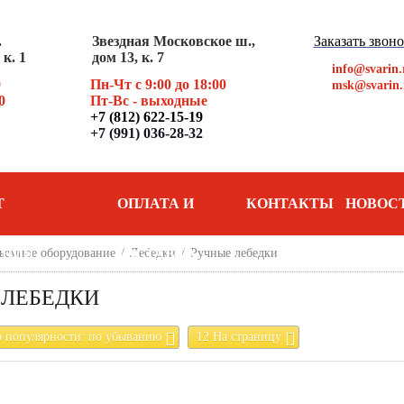
.
Звездная Московское ш.,
Заказать звон
к. 1
дом 13, к. 7
info@svarin.
0
Пн-Чт с 9:00 до 18:00
msk@svarin.
0
Пт
-Вс - выходные
+7 (812) 622-15-19
+7 (991) 036-28-32
Т
ОПЛАТА И
КОНТАКТЫ
НОВОС
АНИЯ
ъемное оборудование
ДОСТАВКА
/
Лебедки
/
Ручные лебедки
 ЛЕБЕДКИ
о популярности: по убыванию
12 На страницу