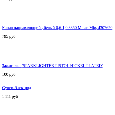
Канал направляющий , белый 0,6-1,0 3350 MinarcMig, 4307650
795
руб
Зажигалка (SPARKLIGHTER PISTOL NICKEL PLATED)
100
руб
Супер-Электрод
1 111
руб