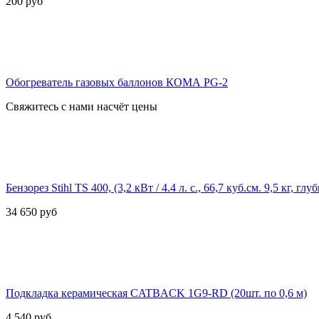
200
руб
Обогреватель газовых баллонов КОМА PG-2
Свяжитесь с нами насчёт цены
Бензорез Stihl TS 400, (3,2 кВт / 4.4 л. с., 66,7 куб.см. 9,5 кг, глуб
34 650
руб
Подкладка керамическая CATBACK 1G9-RD (20шт. по 0,6 м)
4 540
руб