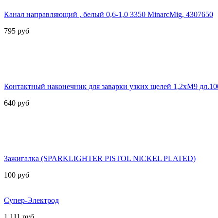
Канал направляющий , белый 0,6-1,0 3350 MinarcMig, 4307650
795
руб
Контактный наконечник для заварки узких щелей 1,2хМ9 дл.1
640
руб
Зажигалка (SPARKLIGHTER PISTOL NICKEL PLATED)
100
руб
Супер-Электрод
1 111
руб