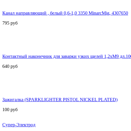
Канал направляющий , белый 0,6-1,0 3350 MinarcMig, 4307650
795
руб
Контактный наконечник для заварки узких щелей 1,2хМ9 дл.1
640
руб
Зажигалка (SPARKLIGHTER PISTOL NICKEL PLATED)
100
руб
Супер-Электрод