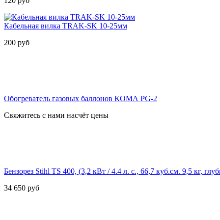
120
руб
Кабельная вилка TRAK-SK 10-25мм
200
руб
Обогреватель газовых баллонов КОМА PG-2
Свяжитесь с нами насчёт цены
Бензорез Stihl TS 400, (3,2 кВт / 4.4 л. с., 66,7 куб.см. 9,5 кг, глуб
34 650
руб