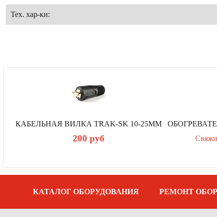
Тех. хар-ки:
КА
КАБЕЛЬНАЯ ВИЛКА TRAK-SK 10-25ММ
200
руб
Свяжи
р
е
д
ы
д
у
щ
а
КАТАЛОГ ОБОРУДОВАНИЯ
РЕМОНТ ОБО
я