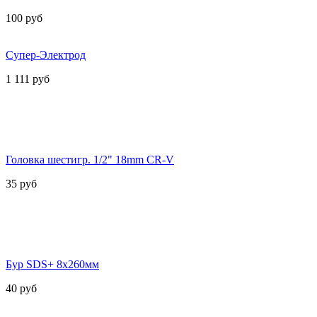
100
руб
Супер-Электрод
1 111
руб
Головка шестигр. 1/2" 18mm CR-V
35
руб
Бур SDS+ 8х260мм
40
руб