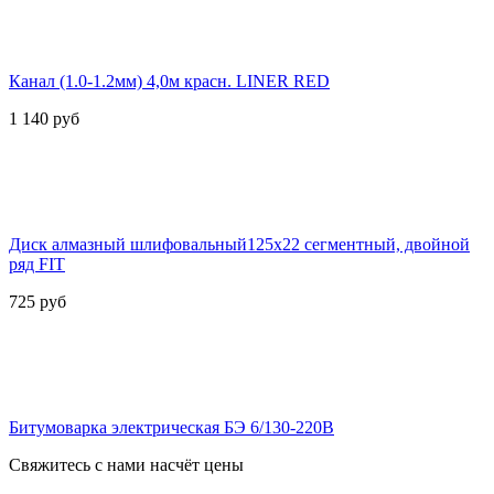
Канал (1.0-1.2мм) 4,0м красн. LINER RED
1 140
руб
Диск алмазный шлифовальный125х22 сегментный, двойной
ряд FIT
725
руб
Битумоварка электрическая БЭ 6/130-220В
Свяжитесь с нами насчёт цены