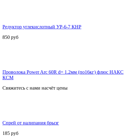
Редуктор углекислотный УР-6-7 КНР
850
руб
Проволока Power Arc 60R d= 1.2мм (по16кг) флюс НАКС
КСМ
Свяжитесь с нами насчёт цены
Спрей от налипания брызг
185
руб