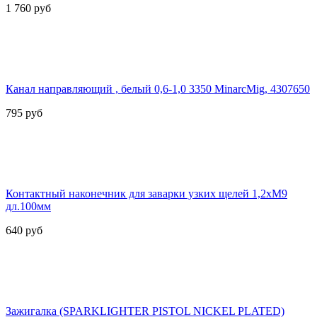
1 760
руб
Канал направляющий , белый 0,6-1,0 3350 MinarcMig, 4307650
795
руб
Контактный наконечник для заварки узких щелей 1,2хМ9
дл.100мм
640
руб
Зажигалка (SPARKLIGHTER PISTOL NICKEL PLATED)