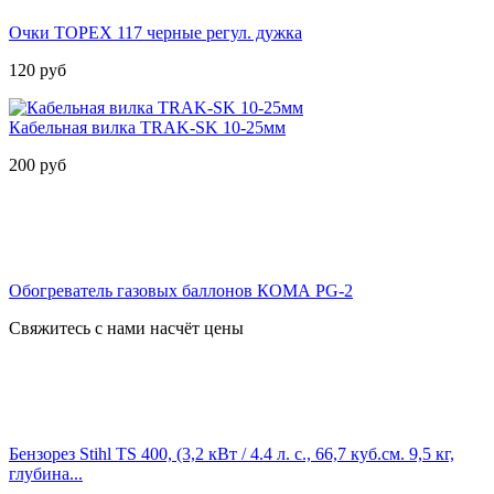
Очки TOPEX 117 черные регул. дужка
120
руб
Кабельная вилка TRAK-SK 10-25мм
200
руб
Обогреватель газовых баллонов КОМА PG-2
Свяжитесь с нами насчёт цены
Бензорез Stihl TS 400, (3,2 кВт / 4.4 л. с., 66,7 куб.см. 9,5 кг,
глубина...