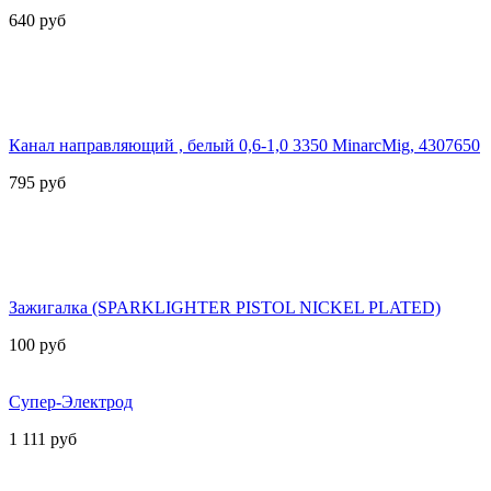
640
руб
Канал направляющий , белый 0,6-1,0 3350 MinarcMig, 4307650
795
руб
Зажигалка (SPARKLIGHTER PISTOL NICKEL PLATED)
100
руб
Супер-Электрод
1 111
руб