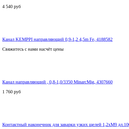
4 540
руб
Канал KEMPPI направляющий 0,9-1,2 4,5m Fe, 4188582
Свяжитесь с нами насчёт цены
Канал направляющий , 0,8-1,0/3350 MinarcMig, 4307660
1 760
руб
Контактный наконечник для заварки узких щелей 1,2хМ9 дл.1