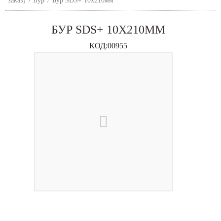
заказ)
/
Бур
/
Бур SDS+ 10х210мм
БУР SDS+ 10Х210ММ
КОД:
00955