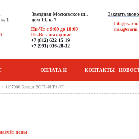
.
Звездная Московское ш.,
Заказать звон
к. 1
дом 13, к. 7
info@svarin.
0
Пн-Чт с 9:00 до 18:00
msk@svarin.
0
Пт
-Вс - выходные
+7 (812) 622-15-19
+7 (991) 036-28-32
Т
ОПЛАТА И
КОНТАКТЫ
НОВОС
АНИЯ
/
4197000 Клещи ВОЛЬФКРАФТ
ДОСТАВКА
насчёт цены