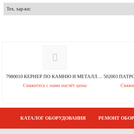
Тех. хар-ки:
5500000 ТЕЛЕЖКА РУЧНАЯ СКЛАД., 90 КГ ВОЛЬФКРАФТ
7980010 КЕРНЕР ПО КАМНЮ И МЕТАЛЛУ ВОЛЬФКРАФТ
р
Свяжитесь с нами насчёт цены
Свяжи
е
д
ы
д
у
щ
а
КАТАЛОГ ОБОРУДОВАНИЯ
РЕМОНТ ОБО
я