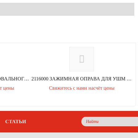
2102000 ЩЕТКА ДЛЯ ПОЛИРОВАЛЬНОГО ОБОРУДОВАНИЯ СТ. ПРОВОЛОКА ВОЛЬФКРАФТ
2116000 ЗАЖИМНАЯ ОПРАВА ДЛЯ УШМ И ПОЛИРОВ. УСТ-В, ХВ D6MM ВОЛЬФКРАФТ
т цены
Свяжитесь с нами насчёт цены
п
е
р
е
д
СТАТЬИ