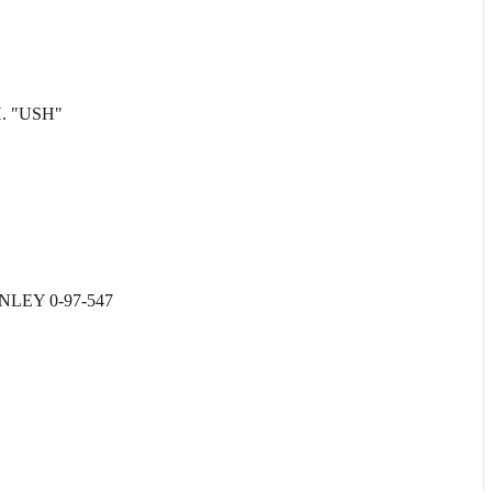
. "USH"
EY 0-97-547