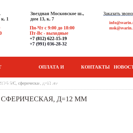
.
Звездная Московское ш.,
Заказать звон
к. 1
дом 13, к. 7
info@svarin.
0
Пн-Чт с 9:00 до 18:00
msk@svarin.
0
Пт
-Вс - выходные
+7 (812) 622-15-19
+7 (991) 036-28-32
Т
ОПЛАТА И
КОНТАКТЫ
НОВОС
210/6 S/C, сферическая, д=12 мм
АНИЯ
ДОСТАВКА
C, СФЕРИЧЕСКАЯ, Д=12 ММ