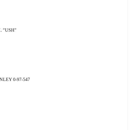
. "USH"
EY 0-97-547