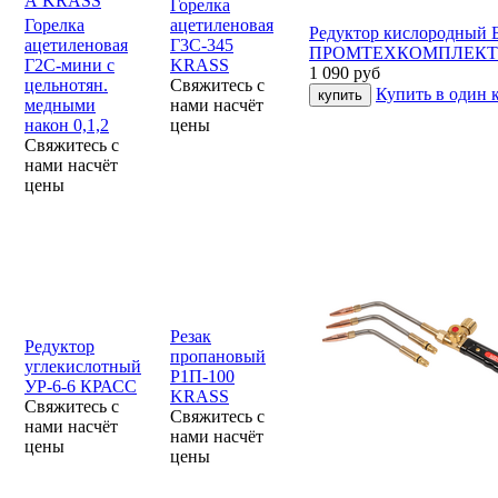
Горелка
Горелка
ацетиленовая
Редуктор кислородный 
ацетиленовая
Г3С-345
ПРОМТЕХКОМПЛЕКТ
Г2С-мини с
KRASS
1 090
руб
цельнотян.
Свяжитесь с
Купить в один 
медными
нами насчёт
након 0,1,2
цены
Свяжитесь с
нами насчёт
цены
Резак
Редуктор
пропановый
углекислотный
Р1П-100
УР-6-6 КРАСС
KRASS
Свяжитесь с
Свяжитесь с
нами насчёт
нами насчёт
цены
цены