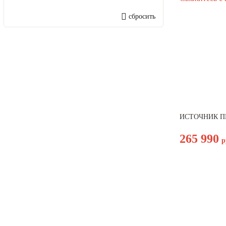
Cavagna Group
сбросить
Damotek. Vanzetti Equipment
DEKA
Denzel
DIMEX
ESAB
EVERMATIC
EWM
ИСТОЧНИК П
FARINA (JINAN) WELDTEC
265 990
р
MACHINERY CO., LTD
FINNTIG
Flama
FoxWeld
Fronius
Grovers