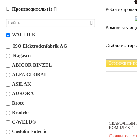
Производитель (1)
Роботизирован
Комплектующи
WALLIUS
Стабилизатор
ISO Elektrodenfabrik AG
Ragasco
Сортировать п
ABICOR BINZEL
ALFA GLOBAL
ASILAK
AURORA
Broco
Brodeks
C-WELD®
СВАРОЧНЫЙ 
КОМПЛЕКТ
Castolin Eutectic
Свяжитесь с 