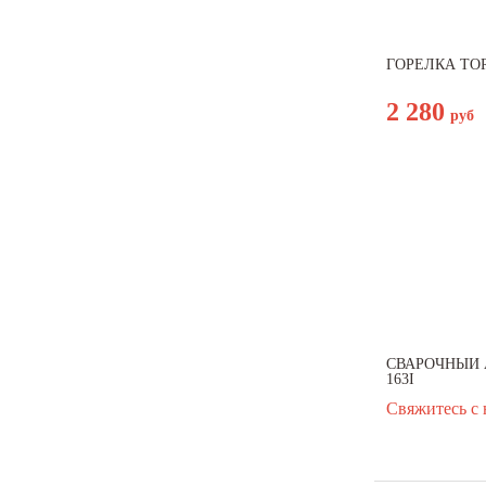
Hammer
HYUNDAI WELDING
ГОРЕЛКА TOR
Ingro
2 280
руб
Juli
KEMPPI
Kiswel
Kobelco
Krass
MGT
MGT-SPB
MTL
СВАРОЧНЫЙ 
163I
Nittetsu
Свяжитесь с 
Portwest
REDIUS