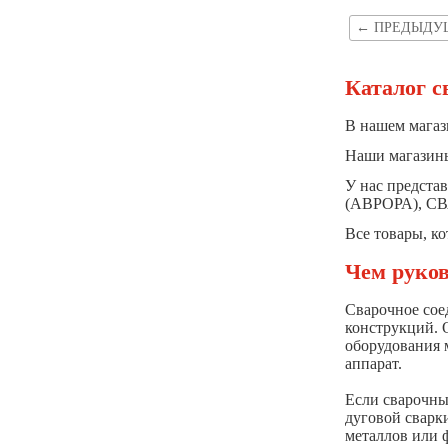
Rilon
←
ПРЕДЫДУ
SELCO(Boehler)
SELLER
Каталог с
Solaris
В нашем магаз
Speedglas
Наши магазины
Steelarc
У нас предста
STEELGUARD / Травильная паста
(АВРОРА), СВА
Esab Stain Clean
Все товары, к
TBI Industries
Чем руков
TELWIN
Top Weld
Сварочное сое
конструкций. 
UTP
оборудования 
аппарат.
Welder
Если сварочны
Wester
дуговой сварк
WOLFRAM INDUSTRIE
металлов или 