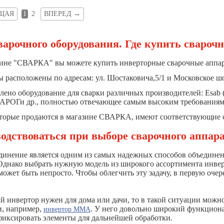
ЩАЯ
1
2
ВПЕРЕД
→
варочного оборудования. Где купить свароч
ине "СВАРКА" вы можете купить инверторные сварочные аппар
 расположены по адресам: ул. Шостаковича,5/1 и Московское шо
влено оборудование для сварки различных производителей: Es
РОГи др., полностью отвечающее самым высоким требованиям, 
оторые продаются в магазине СВАРКА, имеют соответствующие с
одствоваться при выборе сварочного аппар
динение является одним из самых надежных способов объединен
Однако выбрать нужную модель из широкого ассортимента инвер
может быть непросто. Чтобы облегчить эту задачу, в первую оче
й инвертор нужен для дома или дачи, то в такой ситуации мож
и, например,
. У него довольно широкий функциона
инвертор ММА
фиксировать элементы для дальнейшей обработки.