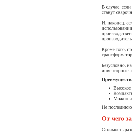
БАМЗ
В случае, есл
станут свароч
Высоколегированная проволока
Oliver
И, наконец, е
использовании
КЕДР
производствен
МОНОЛИТ
производитель
Оберон
Кроме того, ст
трансформатор
Отечественные сварочные
электроды Ligans
Безусловно, н
инверторные а
ПЕНЗАЭЛЕКТРОД
Преимущества
ПТК
Высокое 
РЕСАНТА
Компактн
Можно ис
РИМЕТАЛК
Не последнюю 
СВАРОГ
От чего з
ТЕРМИТ
ТРИТОН
Стоимость раз