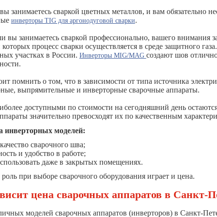
и вы занимаетесь сваркой цветных металлов, и вам обязательно
ные
.
инверторы TIG для аргонодуговой сварки
сли вы занимаетесь сваркой профессионально, вашего внимания 
 которых процесс сварки осуществляется в среде защитного газ
ных участках в России.
создают шов отлично
Инверторы MIG/MAG
ности.
оит помнить о том, что в зависимости от типа источника электр
ные, выпрямительные и инверторные сварочные аппараты.
аиболее доступными по стоимости на сегодняшний день остаютс
ппараты значительно превосходят их по качественным характери
 инверторных моделей:
качество сварочного шва;
ость и удобство в работе;
пользовать даже в закрытых помещениях.
роль при выборе сварочного оборудования играет и цена.
ависит цена сварочных аппаратов в Санкт-П
личных моделей сварочных аппаратов (инверторов) в Санкт-Пете