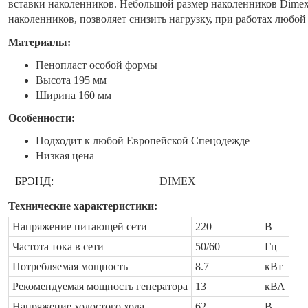
вставки наколенников. Небольшой размер наколенников Dime
наколенников, позволяет снизить нагрузку, при работах любой
Материалы:
Пенопласт особой формы
Высота 195 мм
Ширина 160 мм
Особенности:
Подходит к любой Европейской Спецодежде
Низкая цена
БРЭНД:
DIMEX
Технические характеристики:
Напряжение питающей сети
220
В
Частота тока в сети
50/60
Гц
Потребляемая мощность
8.7
кВт
Рекомендуемая мощность генератора
13
кВА
Напряжение холостого хода
62
В