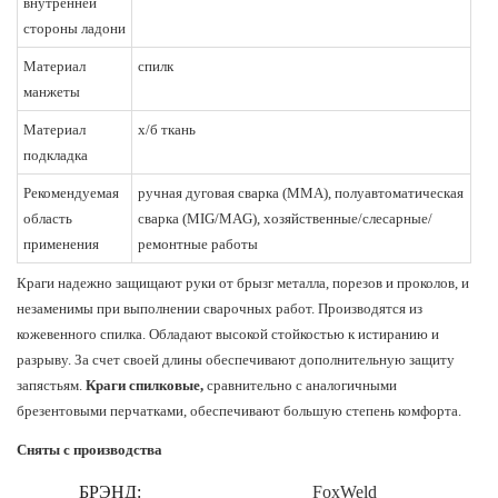
внутренней
стороны ладони
Материал
спилк
манжеты
Материал
х/б ткань
подкладка
Рекомендуемая
ручная дуговая сварка (ММА), полуавтоматическая
область
сварка (MIG/MAG), хозяйственные/слесарные/
применения
ремонтные работы
Краги надежно защищают руки от брызг металла, порезов и проколов, и
незаменимы при выполнении сварочных работ. Производятся из
кожевенного спилка. Обладают высокой стойкостью к истиранию и
разрыву. За счет своей длины обеспечивают дополнительную защиту
запястьям.
Краги спилковые,
сравнительно с аналогичными
брезентовыми перчатками, обеспечивают большую степень комфорта.
Сняты с производства
БРЭНД:
FoxWeld