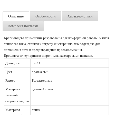
Описание
Особенности
Характеристики
Комплект поставки
Краги общего применения разработаны для комфортной работы: мягкая
спилковая кожа, стойкая к нагреву и истиранию, х/б подкладка для
поглощения пота и предотвращения проскальзывания.
Прошивка огнеупорными и прочными кевларовыми нитками.
Длина, см
32-33
Цвет
оранжевый
Размер
Безразмерные
Материал
цельный спилк
тыльной
стороны ладони
Материал
спилк