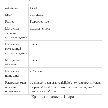
Длина, см
32-33
Цвет
оранжевый
Размер
Безразмерные
Материал
цельный спилк
тыльной
стороны ладони
Материал
спилк
внутренней
стороны ладони
Материал
спилк
манжеты
Материал
х/б ткань
подкладка
Рекомендуемая
ручная дуговая сварка (ММА), полуавтоматическая
область
сварка (MIG/MAG), хозяйственные/слесарные/
применения
ремонтные работы
Краги спилковые - 1 пара.