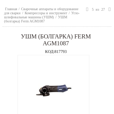
Главная
/
Сварочные аппараты и оборудование
5
из
27
для сварки
/
Компрессоры и инструмент
/
Угло-
шлифовальные машины (УШМ)
/
УШМ
(болгарка) Ferm AGM1087
УШМ (БОЛГАРКА) FERM
AGM1087
КОД:
817793