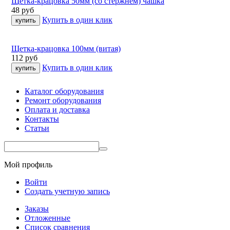
Щетка-крацовка 50мм (со стержнем) чашка
48
руб
Купить в один клик
Щетка-крацовка 100мм (витая)
112
руб
Купить в один клик
Каталог оборудования
Ремонт оборудования
Оплата и доставка
Контакты
Статьи
Мой профиль
Войти
Создать учетную запись
Заказы
Отложенные
Список сравнения