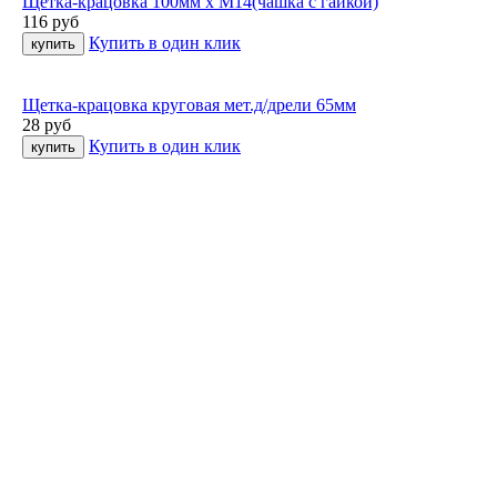
Щетка-крацовка 100мм х М14(чашка с гайкой)
116
руб
Купить в один клик
Щетка-крацовка круговая мет.д/дрели 65мм
28
руб
Купить в один клик