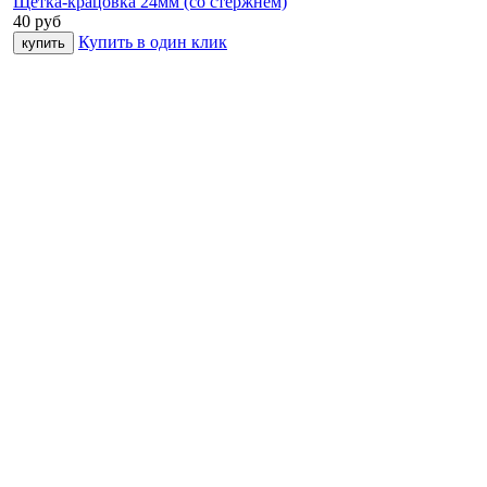
Щетка-крацовка 24мм (со стержнем)
40
руб
Купить в один клик