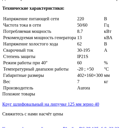
Технические характеристики:
Напряжение питающей сети
220
В
Частота тока в сети
50/60
Гц
Потребляемая мощность
8.7
кВт
Рекомендуемая мощность генератора
13
кВА
Напряжение холостого хода
62
В
Сварочный ток
30-195
А
Степень защиты
IP21S
Режим работы при 40°
60
%
Температурный диапазон работы
-20 ; +50
°C
Габаритные размеры
402×160×300
мм
Вес
7
кг
Производитель
Aurora
Похожие товары
Круг шлифовальный на липучке 125 мм зерно 40
Свяжитесь с нами насчёт цены