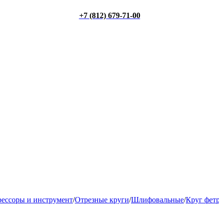
+7 (812) 679-71-00
ессоры и инструмент
/
Отрезные круги
/
Шлифовальные
/
Круг фет