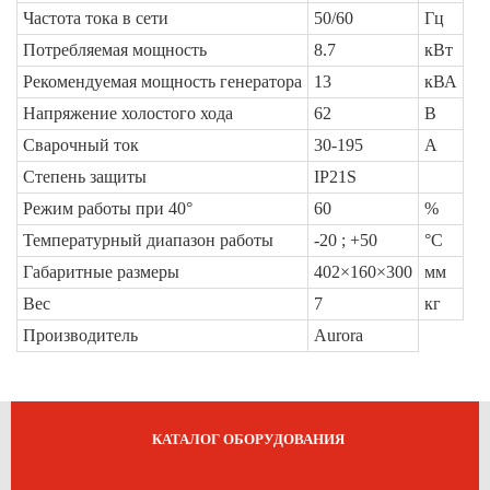
Частота тока в сети
50/60
Гц
Потребляемая мощность
8.7
кВт
Рекомендуемая мощность генератора
13
кВА
Напряжение холостого хода
62
В
Сварочный ток
30-195
А
Степень защиты
IP21S
Режим работы при 40°
60
%
Температурный диапазон работы
-20 ; +50
°C
Габаритные размеры
402×160×300
мм
Вес
7
кг
Производитель
Aurora
КАТАЛОГ ОБОРУДОВАНИЯ