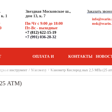
.
Звездная Московское ш.,
Заказать звон
к. 1
дом 13, к. 7
info@svarin.
0
Пн-Чт с 9:00 до 18:00
msk@svarin.
0
Пт
-Вс - выходные
+7 (812) 622-15-19
+7 (991) 036-28-32
Т
ОПЛАТА И
КОНТАКТЫ
НОВОС
АНИЯ
оры и инструмент
/
Манометр
ДОСТАВКА
/
Манометр Кислород вых 2,5 MПа (25 ат
25 АТМ)