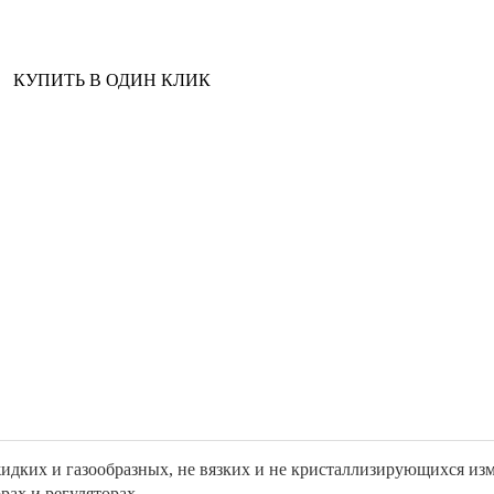
КУПИТЬ В ОДИН КЛИК
дких и газообразных, не вязких и не кристаллизирующихся изме
ах и регуляторах.