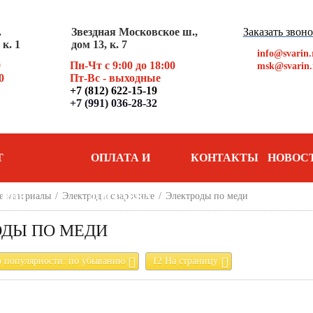
.
Звездная Московское ш.,
Заказать звон
к. 1
дом 13, к. 7
info@svarin.
0
Пн-Чт с 9:00 до 18:00
msk@svarin.
0
Пт
-Вс - выходные
+7 (812) 622-15-19
+7 (991) 036-28-32
Т
ОПЛАТА И
КОНТАКТЫ
НОВОС
АНИЯ
е материалы
/
Электроды сварочные
ДОСТАВКА
/
Электроды по меди
ОДЫ ПО МЕДИ
о популярности: по убыванию
12 На страницу