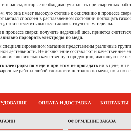
 и нюансы, которые необходимо учитывать при сварочных работ
ом, что она имеет высокую степень к окислению в процессе свар
от металл способен в расплавленном состоянии поглощать газооб
ец, стоит отметить высокую жидко-текучесть материала.
ы в процессе сварки получить надежный шов, придется считатьс
равильно подобрать электроды по меди
.
м специализированном магазине представлены различные группы
ной деятельности. Не исключение составляют и качественные эле
ию исключительно качественную продукцию, имеющую все нео
ть электроды по меди и при этом не прогадать
ни в цене, ни в
варочные работы любой сложности не только по меди, но и по ее
РУДОВАНИЯ
ОПЛАТА И ДОСТАВКА
КОНТАКТЫ
АГАЗИН
ОФОРМЛЕНИЕ ЗАКАЗА