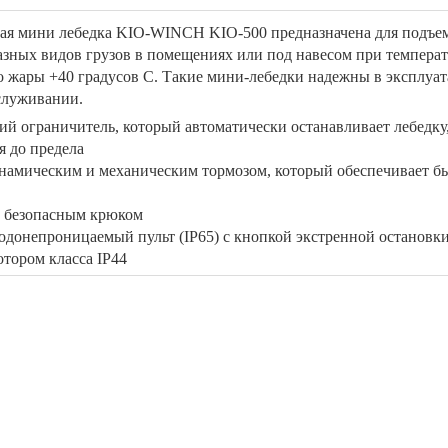
ая мини лебедка KIO-WINCH KIO-500 предназначена для подъе
азных видов грузов в помещениях или под навесом при температ
до жары +40 градусов С. Такие мини-лебедки надежны в эксплуа
служивании.
ий ограничитель, который автоматически останавливает лебедку,
я до предела
амическим и механическим тормозом, который обеспечивает б
с безопасным крюком
донепроницаемый пульт (IP65) с кнопкой экстренной остановк
тором класса IP44