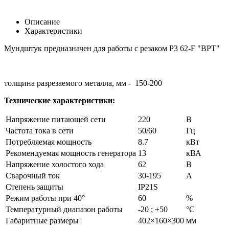
Описание
Характеристики
Мундштук предназначен для работы с резаком Р3 62-F "ВРТ"
толщина разрезаемого металла, мм - 150-200
Технические характеристики:
Напряжение питающей сети
220
В
Частота тока в сети
50/60
Гц
Потребляемая мощность
8.7
кВт
Рекомендуемая мощность генератора
13
кВА
Напряжение холостого хода
62
В
Сварочный ток
30-195
А
Степень защиты
IP21S
Режим работы при 40°
60
%
Температурный диапазон работы
-20 ; +50
°C
Габаритные размеры
402×160×300
мм