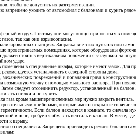
нов, чтобы не допустить их разгерметизации.
ю запрещено уходить от автомобиля с баллонами и курить рядом
ферный воздух. Поэтому они могут концентрироваться в помещен
 газов, так как они взрывоопасны.
иализированных станциях. Заправка вне этих пунктов или самос
ошо проветриваемых помещениях, которые оборудованы форточ
н должен стоять в вертикальном положении с заглушкой на штуц
йном ударе.
ь помещены в специальные шкафы, которые имеют замок. Для пр
 рекомендуется устанавливать с северной стороны дома.
, механических повреждений и попадания грязи в конструктивн
 на возможную утечку с помощью мыльного раствора. При появл
. Затем следует отсоединить редуктор, установленный на баллон
жигать спички и не курить.
аха газа кроме вышеперечисленных мер нужно закрыть вентиль.
нагревательными приборами, которые имеют открытые горячие э
 герметичности. Если баллон находится в комнате, то сначала 
нной в пене, требуется обмазать вентиль и клапан. В месте, где
сти к взрыву.
ного специалиста. Запрещено производить ремонт баллона сам
авилам: