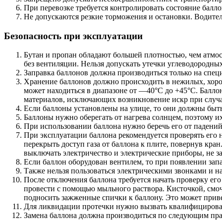
При перевозке требуется контролировать состояние балло
Не допускаются резкие торможения и остановки. Водител
Безопасность при эксплуатации
Бутан и пропан обладают большей плотностью, чем атмос
без вентиляции. Нельзя допускать утечки углеводородных
Заправка баллонов должна производиться только на спец
Хранение баллонов должно происходить в нежилых, хор
может находиться в диапазоне от —40°C до +45°C. Балло
материалов, исключающих возникновение искр при случа
Если баллоны установлены на улице, то они должны быт
Баллоны нужно оберегать от нагрева солнцем, поэтому их
При использовании баллона нужно беречь его от падений
При эксплуатации баллона рекомендуется проверять его
перекрыть доступ газа от баллона к плите, повернув кран
выключать электричество и электрические приборы, не за
Если баллон оборудован вентилем, то при появлении зап
Также нельзя пользоваться электрическими звонками и 
После отключения баллона требуется начать проверку его
провести с помощью мыльного раствора. Кисточкой, смоче
подносить зажженные спички к баллону. Это может приве
Для ликвидации протечки нужно вызвать квалифицирован
Замена баллона должна производиться по следующим пр