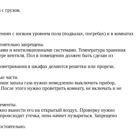
 с грузом.
иях с низким уровнем пола (подвалах, погребах) и в комнатах
тоятельно запрещена.
ками и вентиляционными системами. Температура хранения
ере вентиля. Пол в помещении должен быть сделан из
оветривания в шкафах делаются решетки или прорези.
ые части.
ении запаха газа нужно немедленно выключить прибор,
. После этого нужно проветрить комнату, не включать и не
лементы.
нужно вынести его на открытый воздух. Проверку нужно
 происходит утечка, пена начнет пузыриться. Запрещено
остоятельно.