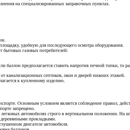
олнения на специализированных заправочных пунктах.
ии.
 площадку, удобную для последующего осмотра оборудования.
от бытовых газовых потребителей:
ли баллон предполагается ставить напротив печной топки, то ра
м от канализационных септиков, окон и дверей нижних этажей.
лагается к купленному изделию.
спорте. Основным условием является соблюдение правил, дейст
порте запрещено.
 легковых автомобилях строго в вертикальном положении. На ш
 деревянными прокладками.
аглушенном двигателе автомобиля.
овке баллонов.