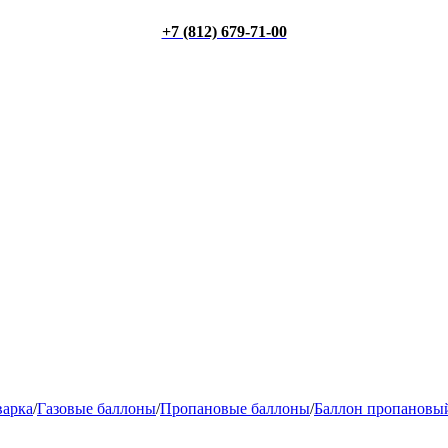
+7 (812) 679-71-00
варка
/
Газовые баллоны
/
Пропановые баллоны
/
Баллон пропановый