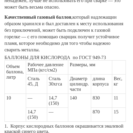
ненадежен, лучше не использовать его при сварке — это
может быть весьма опасно.
Качественный газовый баллон
,который надлежащин
образом хранился и был доставлен к месту использования
без приключений, может быть подключен к газовой
горелке — с его помощью сварщик получит устойчивое
пламя, которое необходимо для того чтобы надежно
сварить металлы.
БАЛЛОНЫ ДЛЯ КИСЛОРОДА по ГОСТ 949-73
Рабочее давление
Размеры, мм
Объем
МПа (кгс/см2)
баллона,
литр
Сталь
Сталь
Диаметр
длина
Вес,
45, Д
30хгса
цилиндр.
корпуса
кг
части
10
—
14,7
140
830
11
(150)
14,7
—
870
15
(150)
1. Корпус кислородных баллонов окрашивается эмалевой
краской синего цвета.