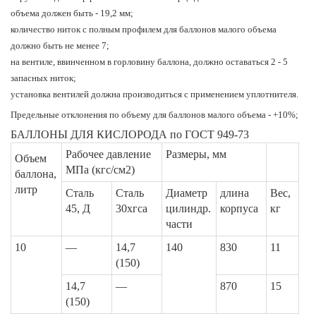
объема должен быть - 19,2 мм;
количество ниток с полным профилем для баллонов малого объема
должно быть не менее 7;
на вентиле, ввинченном в горловину баллона, должно оставаться 2 - 5
запасных ниток;
установка вентилей должна производиться с применением уплотнителя.
Предельные отклонения по объему для баллонов малого объема - +10%;
БАЛЛОНЫ ДЛЯ КИСЛОРОДА по ГОСТ 949-73
Рабочее давление
Размеры, мм
Объем
МПа (кгс/см2)
баллона,
литр
Сталь
Сталь
Диаметр
длина
Вес,
45, Д
30хгса
цилиндр.
корпуса
кг
части
10
—
14,7
140
830
11
(150)
14,7
—
870
15
(150)