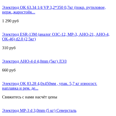
Электрод ОК 63.34 1/4 VP 3,2*350 0,7кг (покр. рутиловое,
нерж.,жаростойк...
1 290
руб
Электрод ESR-13M (аналог ОЗС-12, МР-3, АНО-21, АНО-4,
ОК-46) d2.0 (2,5кг)
310
руб
Электрод AHO-4 d 4,0mm (5кг) ЛЭЗ
660
руб
Электрод ОК 83.28 4,0х450мм , упак. 5,7 кг износост.
наплавка и рем. де...
Свяжитесь с нами насчёт цены
Электрод МР-3 d 3,0mm (5 кг) Северсталь