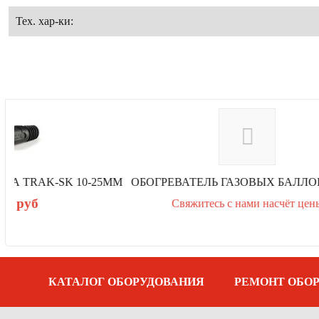
Тех. хар-ки:
ММ
ОБОГРЕВАТЕЛЬ ГАЗОВЫХ БАЛЛОНОВ КОМА PG-2
Свяжитесь с нами насчёт цены
р
е
д
ы
д
у
щ
а
КАТАЛОГ ОБОРУДОВАНИЯ
РЕМОНТ ОБО
я