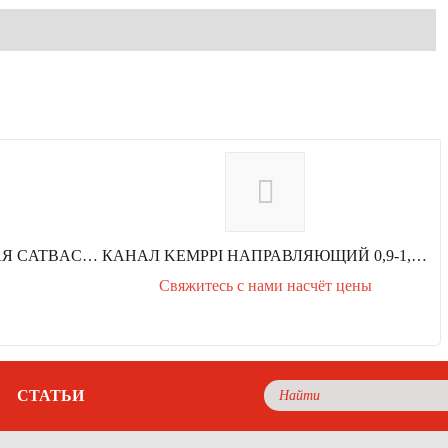
ПОДКЛАДКА КЕРАМИЧЕСКАЯ CATBACK 1G9-RD (20ШТ. ПО 0,6 М)
КАНАЛ KEMPPI НАПРАВЛЯЮЩИЙ 0,9-1,2 4,5M FE, 4188582
Свяжитесь с нами насчёт цены
п
е
р
е
д
СТАТЬИ