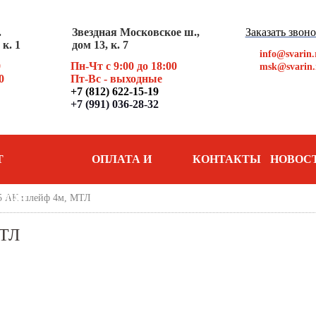
.
Звездная Московское ш.,
Заказать звон
к. 1
дом 13, к. 7
info@svarin.
0
Пн-Чт с 9:00 до 18:00
msk@svarin.
0
Пт
-Вс - выходные
+7 (812) 622-15-19
+7 (991) 036-28-32
Т
ОПЛАТА И
КОНТАКТЫ
НОВОС
5 АК шлейф 4м, МТЛ
АНИЯ
ДОСТАВКА
МТЛ