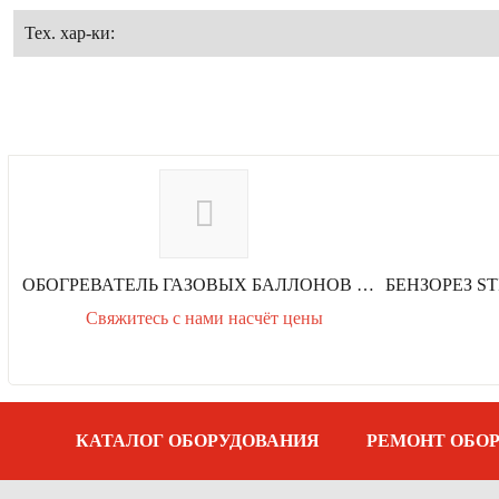
Тех. хар-ки:
М
ОБОГРЕВАТЕЛЬ ГАЗОВЫХ БАЛЛОНОВ КОМА PG-2
Свяжитесь с нами насчёт цены
р
е
д
ы
д
у
щ
а
КАТАЛОГ ОБОРУДОВАНИЯ
РЕМОНТ ОБО
я